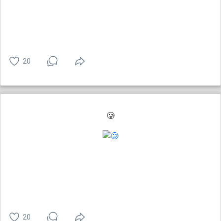
20
🥲
20