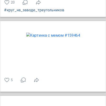
20
#круг_на_заводе_треугольников
5