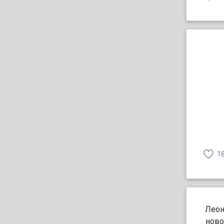
1
Леон
ново