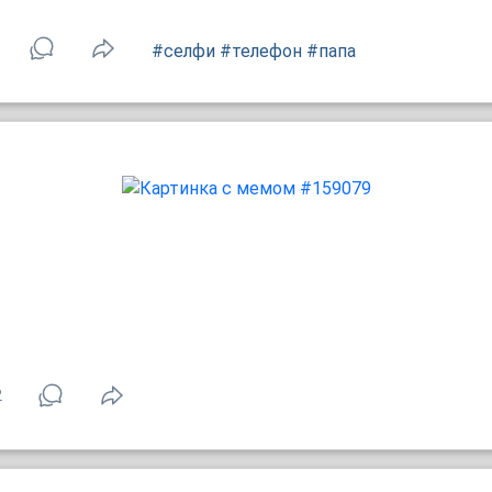
#селфи
#телефон
#папа
2