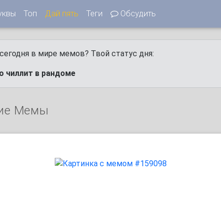
уквы
Топ
Дай пять
Теги
Обсудить
сегодня в мире мемов? Твой статус дня:
но чиллит в рандоме
ие Мемы