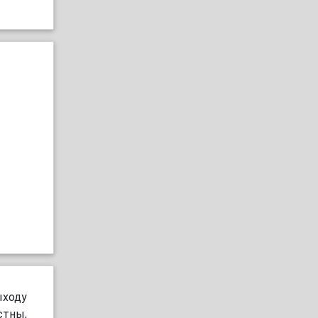
ыходу
стны,