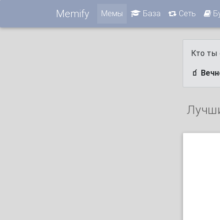
Memify
Мемы
База
Сеть
Б
Кто ты 
🧃 Веч
Лучш