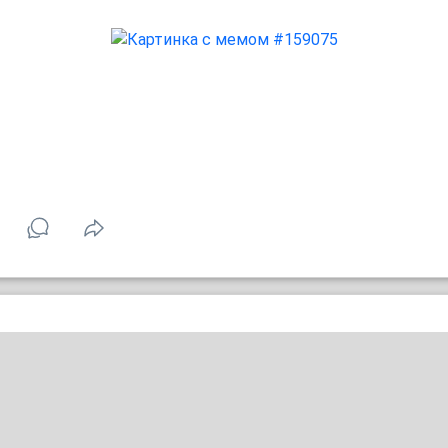
МММ, жаренный демон