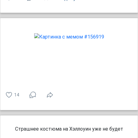
14
Cтpaшнee кocтюмa нa Xэллoyин yжe нe бyдeт