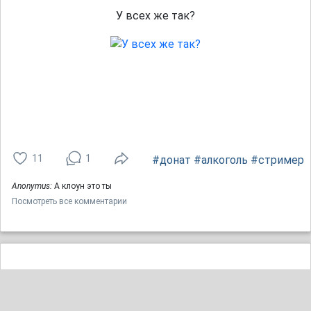
У всех же так?
11
1
#донат
#алкоголь
#стример
Anonymus:
А клоун это ты
Посмотреть все комментарии