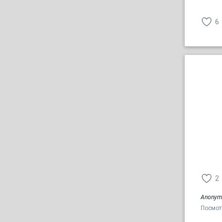
6
2
Anonym
Посмот