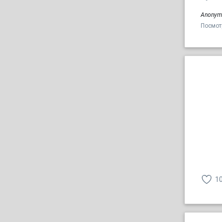
Anonym
Посмот
1