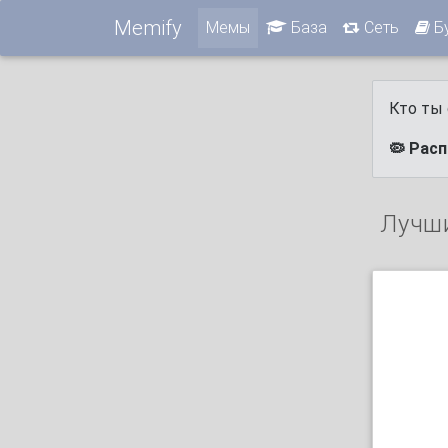
Memify
Мемы
База
Сеть
Б
Кто ты 
🦠 Рас
Лучш