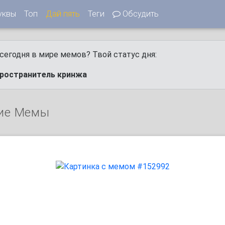
уквы
Топ
Дай пять
Теги
Обсудить
сегодня в мире мемов? Твой статус дня:
пространитель кринжа
ие Мемы