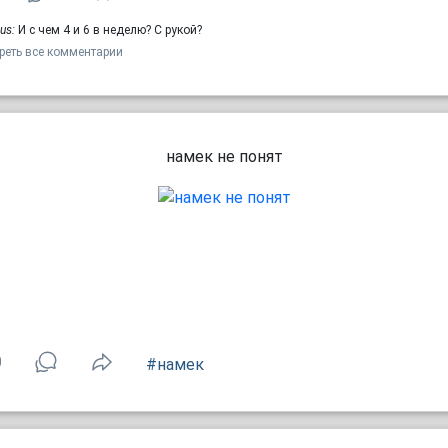
us:
И с чем 4 и 6 в неделю? С рукой?
реть все комментарии
намек не понят
0
#намек