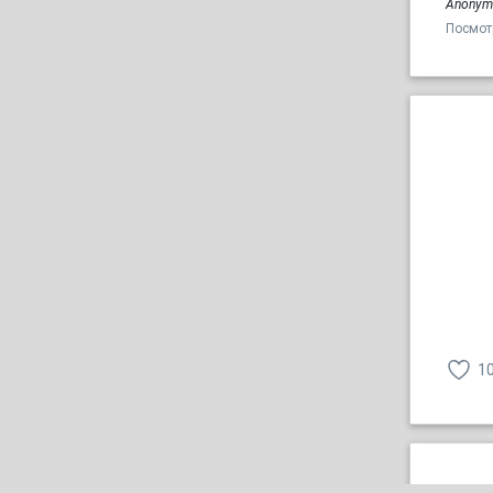
Anonym
Посмот
1