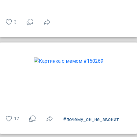
3
12
#почему_он_не_звонит