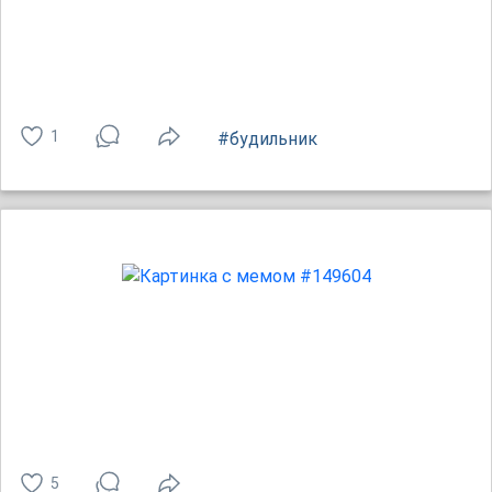
1
#будильник
5