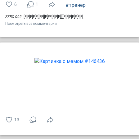
6
1
#тренер
ZERO 002:
[F[F[F[F[F[[FF[[F[FF[F[F[F[[[[F[F[F[F[F[F[F[
Посмотреть все комментарии
13