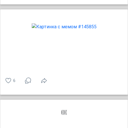
6
((((