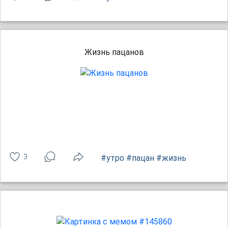
Жизнь пацанов
3
#утро
#пацан
#жизнь