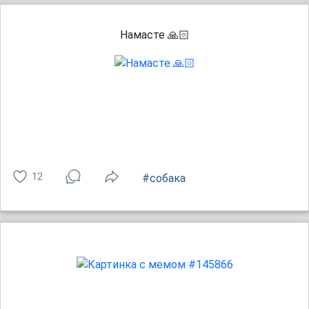
Намасте 🙏🏻
12
#собака