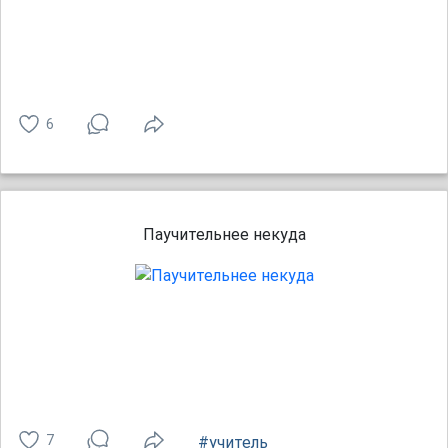
6
Паучительнее некуда
7
#учитель