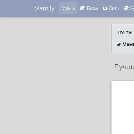
Memify
Мемы
База
Сеть
Б
Кто ты 
🚽 Мем
Лучш