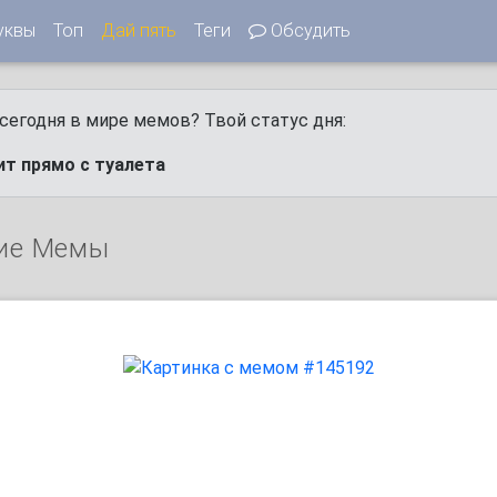
уквы
Топ
Дай пять
Теги
Обсудить
сегодня в мире мемов? Твой статус дня:
ит прямо с туалета
ие Мемы