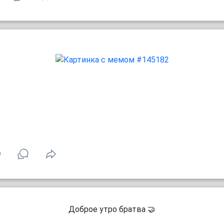
9
Доброе утро братва 🤝