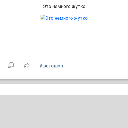
Это немного жутко
#фотошоп
А где