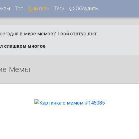
уквы
Топ
Дай пять
Теги
Обсудить
сегодня в мире мемов? Твой статус дня:
ел слишком многое
ие Мемы