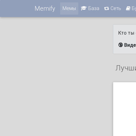
Memify
Мемы
База
Сеть
Б
Кто ты 
🔞 Вид
Лучш