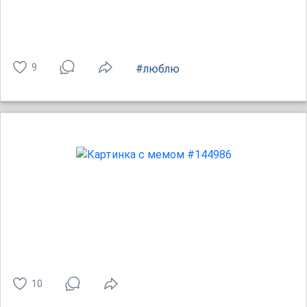
9
#люблю
10