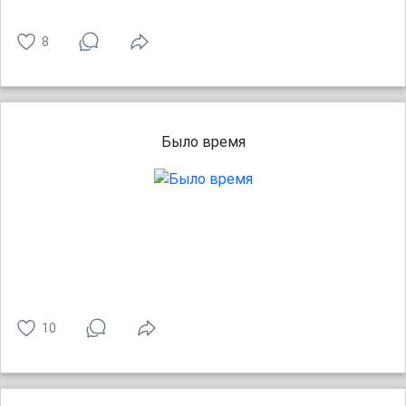
8
Было время
10