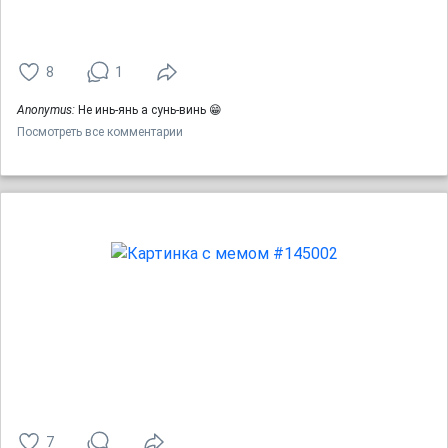
8
1
Anonymus:
Не инь-янь а сунь-винь 😁
Посмотреть все комментарии
7