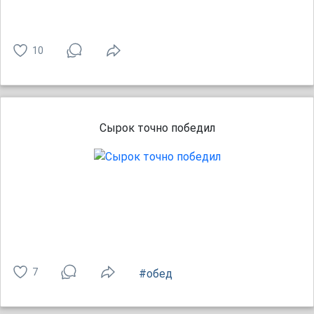
10
Сырок точно победил
7
#обед