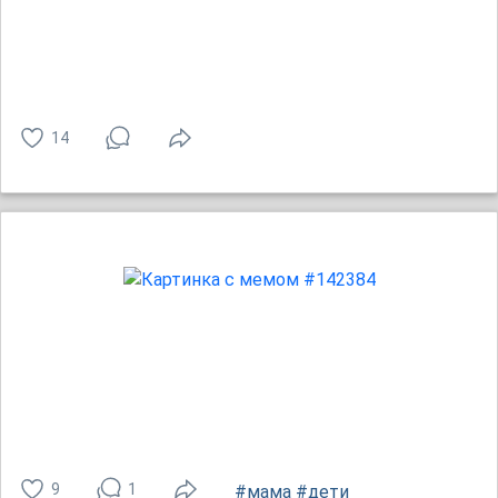
14
9
1
#мама
#дети