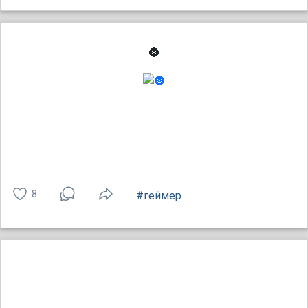
🌚
8
#геймер