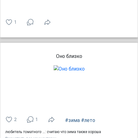
1
Оно близко
2
1
#зима
#лето
любитель томатного …:
считаю что зима также хороша