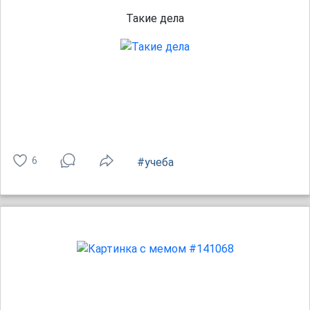
Такие дела
6
#учеба