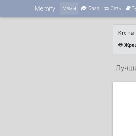
Memify
Мемы
База
Сеть
Б
Кто ты 
🐸 Жре
Лучш