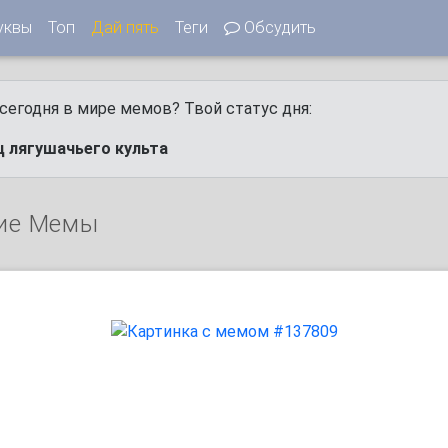
уквы
Топ
Дай пять
Теги
Обсудить
сегодня в мире мемов? Твой статус дня:
ц лягушачьего культа
ие Мемы