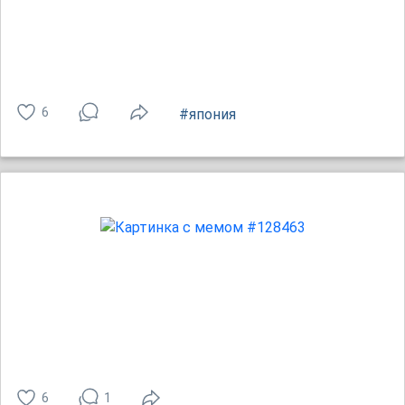
6
#япония
6
1