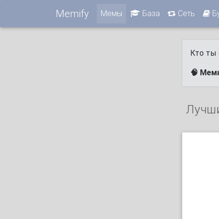
Memify
Мемы
База
Сеть
Б
Кто ты 
🧠 Мем
Лучш