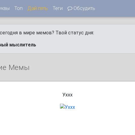
уквы
Топ
Дай пять
Теги
Обсудить
сегодня в мире мемов? Твой статус дня:
ный мыслитель
ие Мемы
Уххх