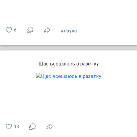
6
#наука
Щас всешаюсь в разетку
13