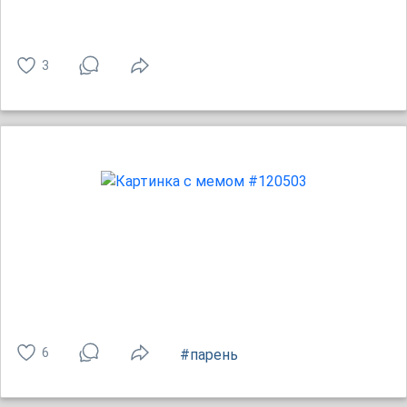
3
6
#парень