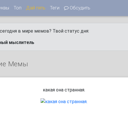
уквы
Топ
Дай пять
Теги
Обсудить
сегодня в мире мемов? Твой статус дня:
ный мыслитель
ие Мемы
какая она странная.