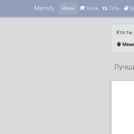
Memify
Мемы
База
Сеть
Б
Кто ты 
🧠 Мем
Лучш