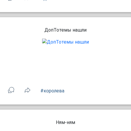
ДопТотемы нашли
#королева
Ням-ням